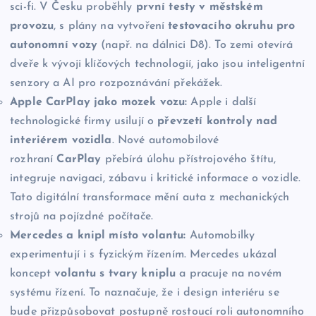
sci-fi. V Česku proběhly
první testy v městském
provozu
, s plány na vytvoření
testovacího okruhu pro
autonomní vozy
(např. na dálnici D8). To zemi otevírá
dveře k vývoji klíčových technologií, jako jsou inteligentní
senzory a AI pro rozpoznávání překážek.
Apple CarPlay jako mozek vozu:
Apple i další
technologické firmy usilují o
převzetí kontroly nad
interiérem vozidla
. Nové automobilové
rozhraní
CarPlay
přebírá úlohu přístrojového štítu,
integruje navigaci, zábavu i kritické informace o vozidle.
Tato digitální transformace mění auta z mechanických
strojů na pojízdné počítače.
Mercedes a knipl místo volantu:
Automobilky
experimentují i s fyzickým řízením. Mercedes ukázal
koncept
volantu s tvary kniplu
a pracuje na novém
systému řízení. To naznačuje, že i design interiéru se
bude přizpůsobovat postupně rostoucí roli autonomního