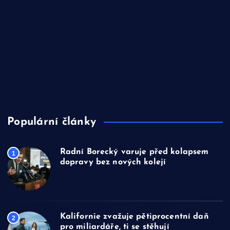
Ekonomika
Finance
Informace
Magazín
Novinky
Zprávy
Populární články
Radní Borecký varuje před kolapsem
1
dopravy bez nových kolejí
Kalifornie zvažuje pětiprocentní daň
2
pro miliardáře, ti se stěhují