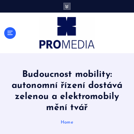
S
k
i
p
t
Finance, ekonomika a přehled informací
o
c
o
n
t
e
Budoucnost mobility:
n
autonomní řízení dostává
t
zelenou a elektromobily
mění tvář
Home