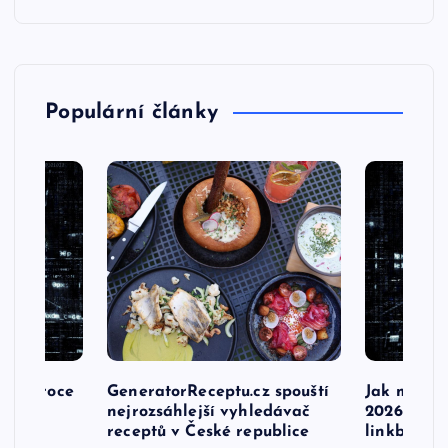
Populární články
ry v roce
GeneratorReceptu.cz spouští
Jak moder
ý
nejrozsáhlejší vyhledávač
2026 řeší
receptů v České republice
linkbuildi