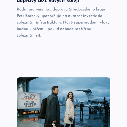
dopravy bez nových kolejí
í
Radní pro veřejnou dopravu Středočeského kraje
Petr Borecký upozorňuje na nutnost investic do
s
železniční infrastruktury. Nové supermoderní vlaky
budou k ničemu, pokud nebude rozšířena
p
železniční síť.
ě
v
e
k