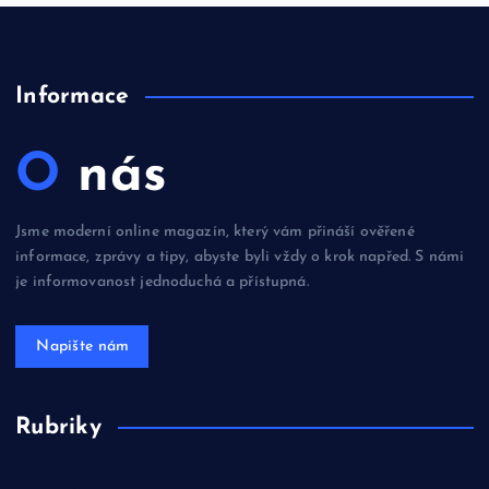
Informace
O nás
Jsme moderní online magazín, který vám přináší ověřené
informace, zprávy a tipy, abyste byli vždy o krok napřed. S námi
je informovanost jednoduchá a přístupná.
Get a Quote
Rubriky