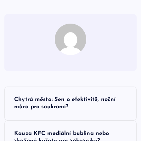
N
Chytrá města: Sen o efektivitě, noční
a
můra pro soukromí?
v
Kauza KFC mediální bublina nebo
i
zkažená kuřata pro zákazníky?