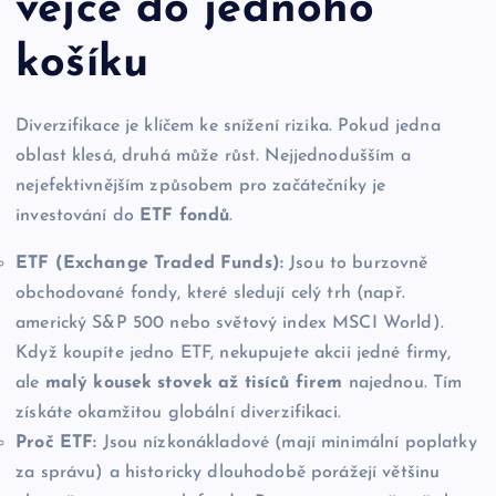
vejce do jednoho
košíku
Diverzifikace je klíčem ke snížení rizika. Pokud jedna
oblast klesá, druhá může růst. Nejjednodušším a
nejefektivnějším způsobem pro začátečníky je
investování do
ETF fondů
.
ETF (Exchange Traded Funds):
Jsou to burzovně
obchodované fondy, které sledují celý trh (např.
americký S&P 500 nebo světový index MSCI World).
Když koupíte jedno ETF, nekupujete akcii jedné firmy,
ale
malý kousek stovek až tisíců firem
najednou. Tím
získáte okamžitou globální diverzifikaci.
Proč ETF:
Jsou nízkonákladové (mají minimální poplatky
za správu) a historicky dlouhodobě porážejí většinu