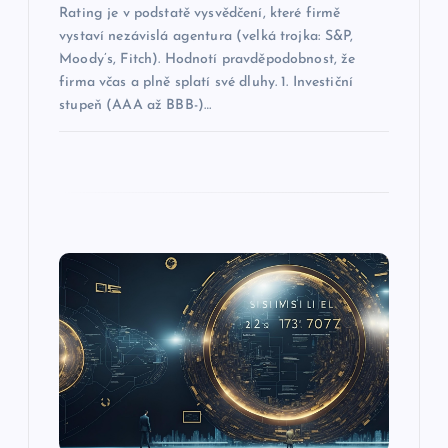
p
Rating je v podstatě vysvědčení, které firmě
vystaví nezávislá agentura (velká trojka: S&P,
ř
Moody’s, Fitch). Hodnotí pravděpodobnost, že
firma včas a plně splatí své dluhy. 1. Investiční
í
stupeň (AAA až BBB-)…
s
p
ě
v
e
k