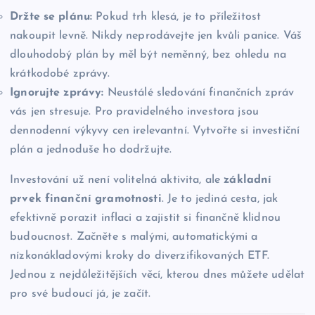
Držte se plánu:
Pokud trh klesá, je to příležitost
nakoupit levně. Nikdy neprodávejte jen kvůli panice. Váš
dlouhodobý plán by měl být neměnný, bez ohledu na
krátkodobé zprávy.
Ignorujte zprávy:
Neustálé sledování finančních zpráv
vás jen stresuje. Pro pravidelného investora jsou
dennodenní výkyvy cen irelevantní. Vytvořte si investiční
plán a jednoduše ho dodržujte.
Investování už není volitelná aktivita, ale
základní
prvek finanční gramotnosti
. Je to jediná cesta, jak
efektivně porazit inflaci a zajistit si finančně klidnou
budoucnost. Začněte s malými, automatickými a
nízkonákladovými kroky do diverzifikovaných ETF.
Jednou z nejdůležitějších věcí, kterou dnes můžete udělat
pro své budoucí já, je začít.