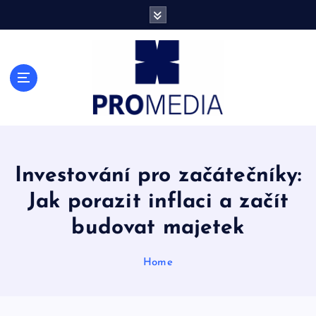
S
k
i
p
t
Finance, ekonomika a přehled informací
o
c
o
n
t
e
Investování pro začátečníky:
n
Jak porazit inflaci a začít
t
budovat majetek
Home