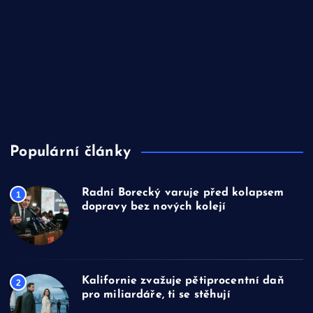
Finance
Informace
Magazín
Novinky
Zprávy
Populární články
Radní Borecký varuje před kolapsem
1
dopravy bez nových kolejí
Kalifornie zvažuje pětiprocentní daň
2
pro miliardáře, ti se stěhují