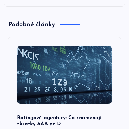
v
i
Podobné články
g
a
c
e
p
r
o
Ratingové agentury: Co znamenají
zkratky AAA až D