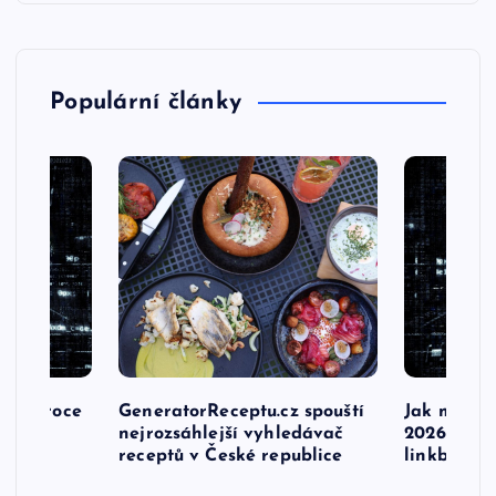
Populární články
ry v roce
GeneratorReceptu.cz spouští
Jak moder
ý
nejrozsáhlejší vyhledávač
2026 řeší
receptů v České republice
linkbuildi