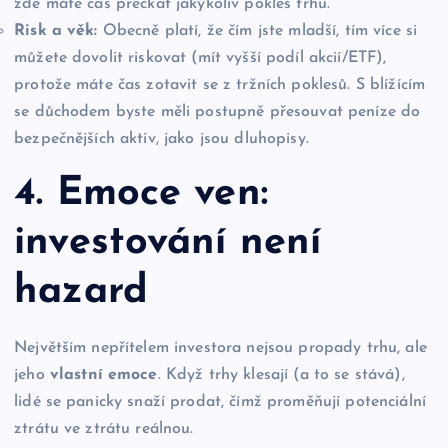
zde máte čas přečkat jakýkoliv pokles trhu.
Risk a věk:
Obecně platí, že čím jste mladší, tím více si
můžete dovolit riskovat (mít vyšší podíl akcií/ETF),
protože máte čas zotavit se z tržních poklesů. S blížícím
se důchodem byste měli postupně přesouvat peníze do
bezpečnějších aktiv, jako jsou dluhopisy.
4. Emoce ven:
investování není
hazard
Největším nepřítelem investora nejsou propady trhu, ale
jeho
vlastní emoce
. Když trhy klesají (a to se stává),
lidé se panicky snaží prodat, čímž proměňují potenciální
ztrátu ve ztrátu reálnou.